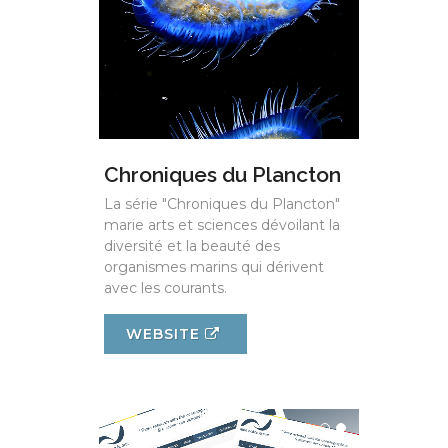
Chroniques du Plancton
La série "Chroniques du Plancton"
marie arts et sciences dévoilant la
diversité et la beauté des
organismes marins qui dérivent
avec les courants.
WEBSITE